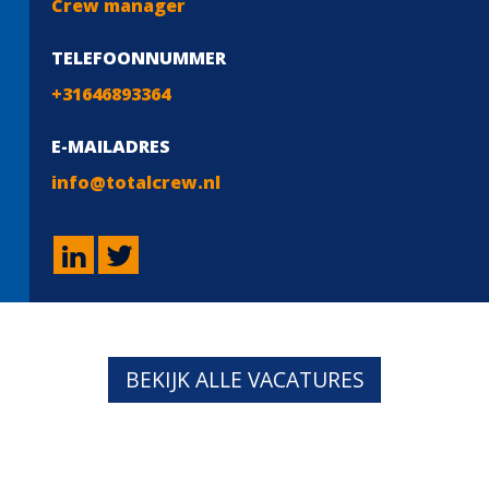
Crew manager
TELEFOONNUMMER
+31646893364
E-MAILADRES
info@totalcrew.nl
BEKIJK ALLE VACATURES